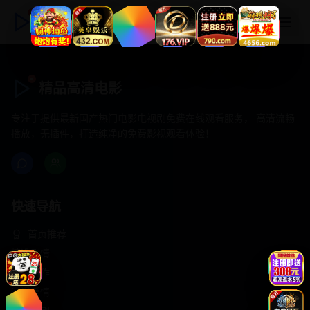
精品高清电影
精品高清电影
专注于提供最新国产热门电影电视剧免费在线观看服务， 高清流畅
播放，无插件，打造纯净的免费影视观看体验！
快速导航
首页推荐
精选剧情
热门动作
浪漫爱情