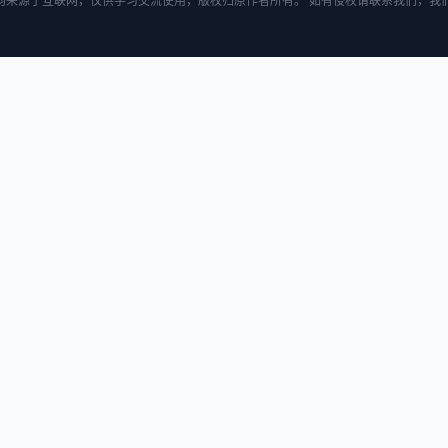
均来源于互联网，仅供学习交流使用，版权归原作者所有。 如有侵权请联系我们，我们