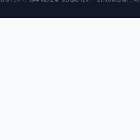
均来源于互联网，仅供学习交流使用，版权归原作者所有。 如有侵权请联系我们，我们